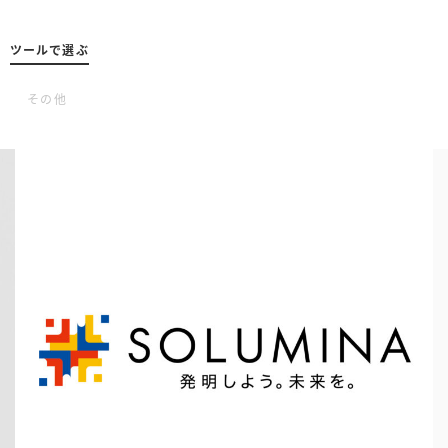
ツールで選ぶ
ランディング
ト
医療・介護
その他
商品ブランディング
農業
学校
その他
採用ブランディング
その他