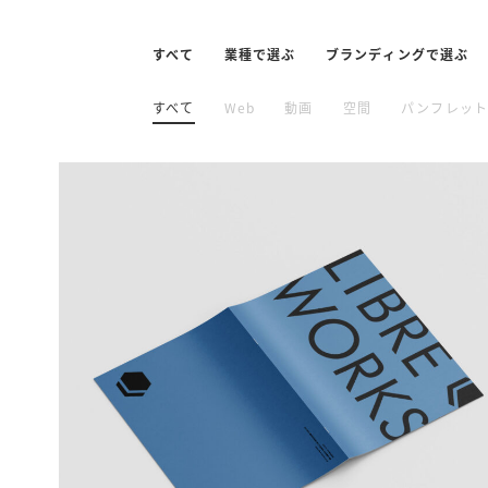
すべて
業種で選ぶ
ブランディングで選ぶ
すべて
すべて
すべて
不動産
企業ブランディング
Web
動画
士業
空間
IT
プロジェクトブ
製造
パンフレッ
飲食