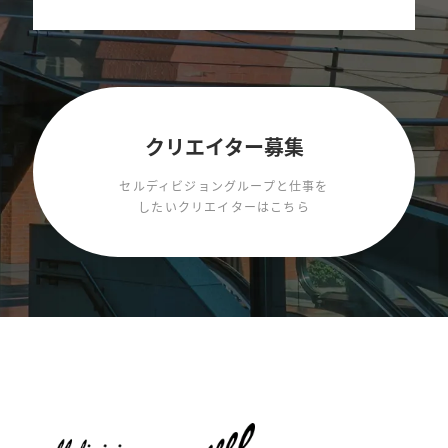
ド・ポートフォリオ…」エムディエヌコーポレーション
「ワンパターンとは言わせない！年中行事のデザイン」パ
イインターナショナル
「トーン別 色でイメージを伝えるグラフィックス」パイイ
ンターナショナル
クリエイター募集
「安心・安全を伝えるデザイン」パイインターナショナル
セルディビジョングループと仕事を
したいクリエイターはこちら