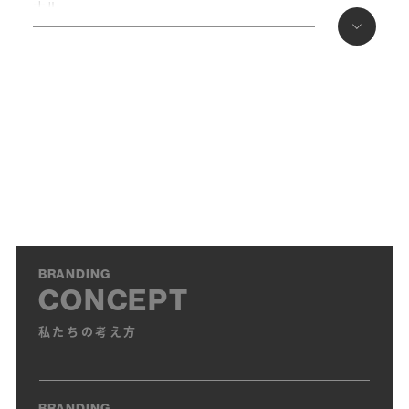
ナル
「印刷・加工ＤＩＹブック」グラフィック社
「デザインのひきだし⑫」グラフィック社
「ターゲットに効く！DMデザイン」パイインターナショナ
ル
「カタログ・パンフレットのレイアウト」ビー・エヌ・エ
ヌ新社
「人を集める！引きよせる！学校・施設案内」パイインタ
ーナショナル
「伝達力のある企業案内グラフィックス」パイインターナ
ショナル
BRANDING
「季節を表現するデザインのアイデア」パイインターナシ
CONCEPT
ョナル
私たちの考え方
「イラストを使ったデザインのアイデア」パイインターナ
ショナル
「日本語のロゴ漢字・ひらがな・カタカナのデザインアイ
BRANDING