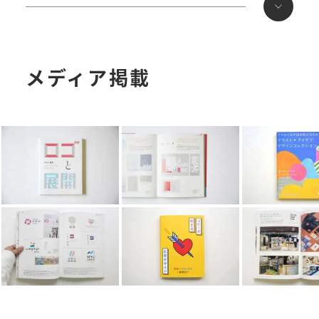
株式会社財務プランニング
株式会社横浜総合マネジメント
株式会社イマジナ
富士ゼロックス神奈川株式会社
メディア掲載
ランドマーク税理士法人
ベイヒルズ税理士法人日本クレド経営協会
東宝ハウスグループ
税理士法人アップパートナーズ
税理士法人シン中央会計
熊本県立熊本商業高校
税理士法人大樹
ソリマチ株式会社
東京中央税理士法人
社会保険労務士法人エール
松下欣司税理士事務所
一般社団法人水俣青年会議所