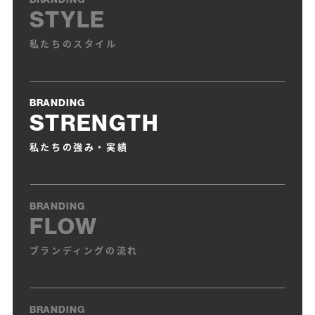
デア」グラフィック社
STYLE
「魅せる日本語タイトル 漢字・ひらがな・カタカナのデザ
私たちのスタイル
インアイデア」グラフィック社
「スタイル別ロゴデザイン」パイインターナショナル
「プラスアイデア グラフィックス‐目指せ、提案型デザイ
ナー!」パイインターナショナル
BRANDING
STRENGTH
「サービスを伝えるデザイン」パイインターナショナル
「デザイントレンドアーカイブvol.3 会社案内特集」パイイ
私たちの強み・実績
ンターナショナル
「構成・レイアウト・デザインで魅せる 学校・施設案内グ
ラフィックス」パイインターナショナル
BRANDING
FLOW
「捨てずにとっておきたくなるデザインのアイデア」パイイ
ンターナショナル
ブランディングの流れ
「プロのカタログレイアウト」グラフィック社
「会社と人をつなぐ企業案内のデザイン」ビー・エヌ・エ
ヌ新社
BRANDING