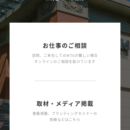
「信頼を得たい！インパクトを出したい！日本の名刺デザ
イン・コレクション」グラフィック社
「サービスを伝えるデザイン」パイインターナショナル
「四季のデザイン 季節を表現する美しいレイアウト」グラ
フィック社
「個性が光る！小さな会社のブランディングブック」パイ
お仕事のご相談
インターナショナル
訪問、ご来社してのMTGが難しい場合
「思わず手に取る小型グラフィックス」ビー・エヌ・エヌ
オンラインのご相談を設けています
新社
「アナログ＆手描き感が目を引く！イラスト×アイデア
デザインコレクション」グラフィック社
「お店と人をつなげるショップツールのデザイン」グラフ
ィック社
取材・メディア掲載
「業種別 企業案内グラフィックス2」パイインターナショナ
書籍掲載、ブランディングセミナーの
ル
依頼などはこちら
「デザイン事務所のツール見本帳 名刺・封筒・レターヘッ