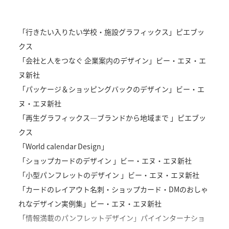
ラストマイルワークス株式会社（カンボジア）
株式会社ティー・エー・リンク
「行きたい入りたい学校・施設グラフィックス」ピエブッ
MAP経営
クス
「会社と人をつなぐ 企業案内のデザイン」ビー・エヌ・エ
ヌ新社
「パッケージ＆ショッピングバックのデザイン」ビー・エ
ヌ・エヌ新社
「再生グラフィックス―ブランドから地域まで 」ピエブッ
クス
「World calendar Design」
「ショップカードのデザイン 」ビー・エヌ・エヌ新社
「小型パンフレットのデザイン 」ビー・エヌ・エヌ新社
「カードのレイアウト名刺・ショップカード・DMのおしゃ
れなデザイン実例集」ビー・エヌ・エヌ新社
「情報満載のパンフレットデザイン」パイインターナショ