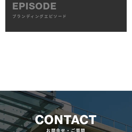
「オトナの心をつかむデザイン」パイインターナショナル
EPISODE
「キャラクターでもっと伝わるデザイン」パイインターナシ
ブランディングエピソード
ョナル
「ニホンゴロゴ2」パイインターナショナル
「合本完全版 印刷・加工DIYブック」グラフィック社
「スタイル別 ブランディングデザイン」パイインターナシ
ョナル
「ロゴと展開」グラフィック社
「目を引く、伝わる 販促ツールのデザインと展開」パイ
インターナショナル
「キービジュアルで魅せるデザイン展開」グラフィック社
「コピーが刺さる広告デザイン」グラフィック社
「レイアウトデザイン見本帳」エムディエヌコーポレーシ
ョン
CONTACT
「想いをブランディングする経営」日経BPコンサルティン
グ
お問合せ・ご質問