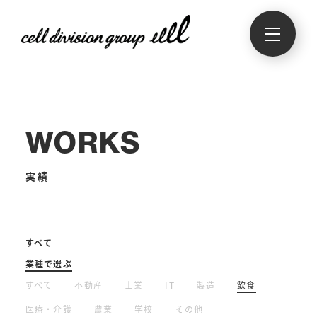
WORKS
実績
すべて
業種で選ぶ
すべて
不動産
士業
IT
製造
飲食
医療・介護
農業
学校
その他