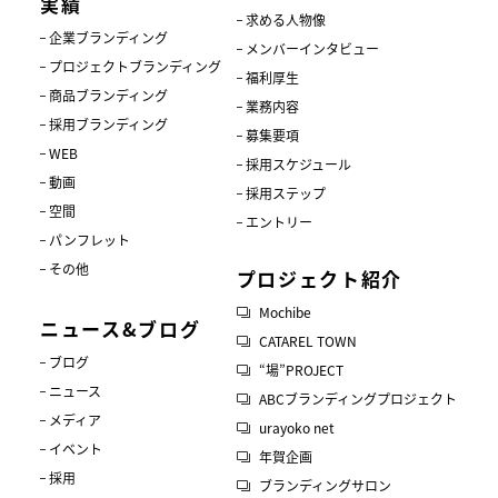
実績
求める人物像
企業ブランディング
メンバーインタビュー
プロジェクトブランディング
福利厚生
商品ブランディング
業務内容
採用ブランディング
募集要項
WEB
採用スケジュール
動画
採用ステップ
空間
エントリー
パンフレット
その他
プロジェクト紹介
Mochibe
ニュース&ブログ
CATAREL TOWN
ブログ
“場”PROJECT
ニュース
ABCブランディングプロジェクト
メディア
urayoko net
イベント
年賀企画
採用
ブランディングサロン