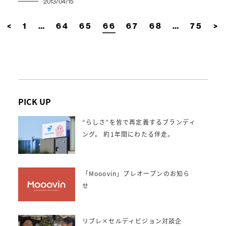
2013/04/15
投
<
1
…
64
65
66
67
68
…
75
>
稿
ナ
ビ
ゲ
ー
シ
ョ
ン
PICK UP
“らしさ”を皆で再定義するブランディ
ング。 約1年間にわたる伴走。
「Mooovin」プレオープンのお知ら
せ
リブレ×セルディビジョン対談企