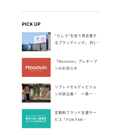
PICK UP
“らしさ”を皆で再定義す
るブランディング。 約1年
間にわたる伴走。
「Mooovin」プレオープ
ンのお知らせ
リブレ×セルディビジョ
ン対談企画！ 〜第一
回 リブレとセルディビ
ジョンの出会い〜
定額制ブランド支援サー
ビス「FUN FAN
BRANDING」