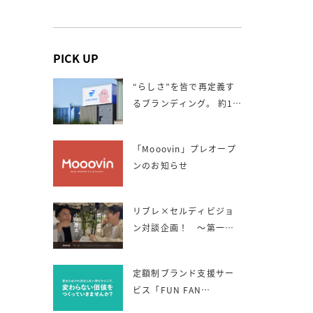
PICK UP
“らしさ”を皆で再定義す
るブランディング。 約1年
間にわたる伴走。
「Mooovin」プレオープ
ンのお知らせ
リブレ×セルディビジョ
ン対談企画！ 〜第一
回 リブレとセルディビ
ジョンの出会い〜
定額制ブランド支援サー
ビス「FUN FAN
BRANDING」