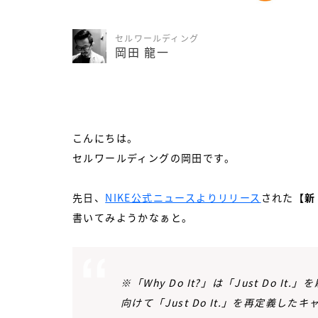
セルワールディング
岡田 龍一
こんにちは。
セルワールディングの岡田です。
先日、
NIKE公式ニュースよりリリース
された
【新
書いてみようかなぁと。
※「Why Do It?」は「Just Do
向けて「Just Do It.」を再定義