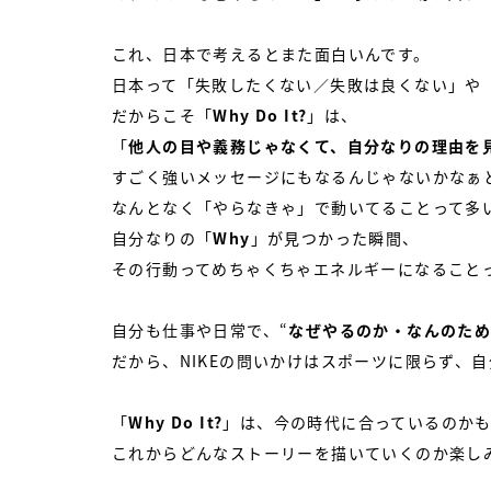
これ、日本で考えるとまた面白いんです。
日本って「失敗したくない／失敗は良くない」や
だからこそ「
Why Do It?
」は、
「
他人の目や義務じゃなくて、自分なりの理由を
すごく強いメッセージにもなるんじゃないかなぁ
なんとなく「やらなきゃ」で動いてることって多
自分なりの「
Why
」が見つかった瞬間、
その行動ってめちゃくちゃエネルギーになること
自分も仕事や日常で、“
なぜやるのか・なんのた
だから、NIKEの問いかけはスポーツに限らず、
「
Why Do It?
」は、今の時代に合っているのか
これからどんなストーリーを描いていくのか楽し