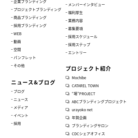
企業ブランディング
メンバーインタビュー
プロジェクトブランディング
福利厚生
商品ブランディング
業務内容
採用ブランディング
募集要項
WEB
採用スケジュール
動画
採用ステップ
空間
エントリー
パンフレット
その他
プロジェクト紹介
Mochibe
ニュース&ブログ
CATAREL TOWN
ブログ
“場”PROJECT
ニュース
ABCブランディングプロジェクト
メディア
urayoko net
イベント
年賀企画
採用
ブランディングサロン
CDCシェアオフィス