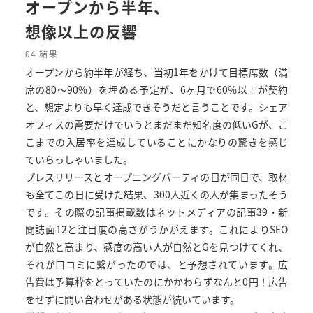
オープンから半年、
想像以上の反響
04 結果
オープンから約半年が経ち、当初1年をかけて目標席数（満
席の80〜90%）を埋める予定が、6ヶ月で60%以上が契約
と、想定よりも早く達成できそうだと言うことです。シェア
オフィスの需要だけでいうとまだまだ知名度の低いGが、こ
こまでの入居率を達成していることにかなりの驚きを感じ
ていらっしゃいました。
プレスリリースとオープニングパーティの日が同日で、取材
も全てこの日に受けた結果、300人近くの人が集まったそう
です。その際の記事掲載数はネットメディアの記事39・新
聞誌面12と注目度の高さがうかがえます。これによりSEO
が自然と高まり、感度の高い人が自然とGを見つけてくれ、
それが口コミに繋がったのでは、と予想されています。広
告費は予算枠をとっていたのにかかわらずなんと0円！広告
をせずに問い合わせがある状態が続いています。