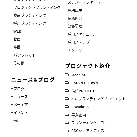
メンバーインタビュー
プロジェクトブランディング
福利厚生
商品ブランディング
業務内容
採用ブランディング
募集要項
WEB
採用スケジュール
動画
採用ステップ
空間
エントリー
パンフレット
その他
プロジェクト紹介
Mochibe
ニュース&ブログ
CATAREL TOWN
ブログ
“場”PROJECT
ニュース
ABCブランディングプロジェクト
メディア
urayoko net
イベント
年賀企画
採用
ブランディングサロン
CDCシェアオフィス